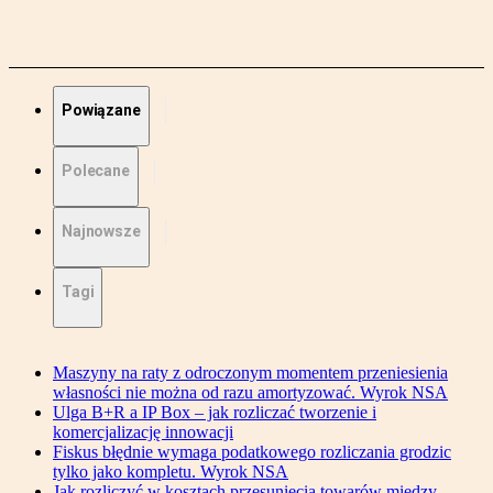
Powiązane
Polecane
Najnowsze
Tagi
Maszyny na raty z odroczonym momentem przeniesienia
własności nie można od razu amortyzować. Wyrok NSA
Ulga B+R a IP Box – jak rozliczać tworzenie i
komercjalizację innowacji
Fiskus błędnie wymaga podatkowego rozliczania grodzic
tylko jako kompletu. Wyrok NSA
Jak rozliczyć w kosztach przesunięcia towarów między