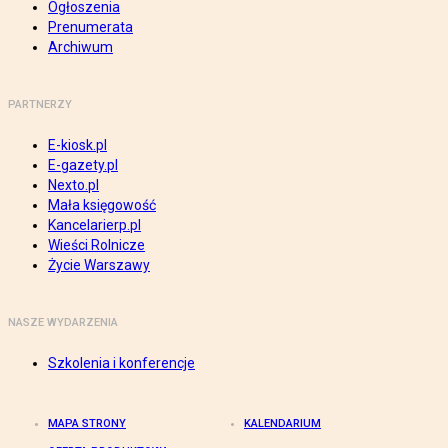
Ogłoszenia
Prenumerata
Archiwum
PARTNERZY
E-kiosk.pl
E-gazety.pl
Nexto.pl
Mała księgowość
Kancelarierp.pl
Wieści Rolnicze
Życie Warszawy
NASZE WYDARZENIA
Szkolenia i konferencje
MAPA STRONY
KALENDARIUM