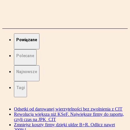
Powiązane
Polecane
Najnowsze
Tagi
Odsetki od darowanej wierzytelności bez zwolnienia z CIT
Rewolucja większa niż KSeF. Największe firmy do raportu,
czyli czas na JPK_CIT
Zmniejsz koszty firmy dzięki uldze B+R. Odlicz nawet
200%!