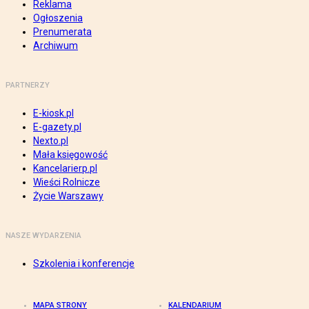
Reklama
Ogłoszenia
Prenumerata
Archiwum
PARTNERZY
E-kiosk.pl
E-gazety.pl
Nexto.pl
Mała księgowość
Kancelarierp.pl
Wieści Rolnicze
Życie Warszawy
NASZE WYDARZENIA
Szkolenia i konferencje
MAPA STRONY
KALENDARIUM