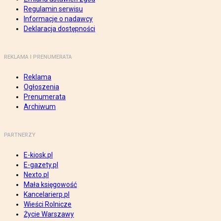
Regulamin serwisu
Informacje o nadawcy
Deklaracja dostępności
REKLAMA I PRENUMERATA
Reklama
Ogłoszenia
Prenumerata
Archiwum
PARTNERZY
E-kiosk.pl
E-gazety.pl
Nexto.pl
Mała księgowość
Kancelarierp.pl
Wieści Rolnicze
Życie Warszawy