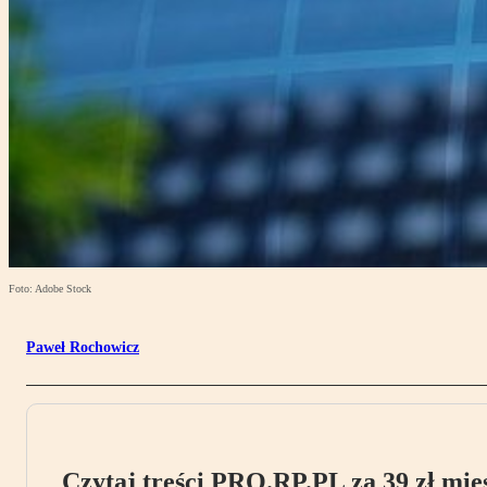
Foto: Adobe Stock
Paweł Rochowicz
Czytaj treści PRO.RP.PL za 39 zł mies