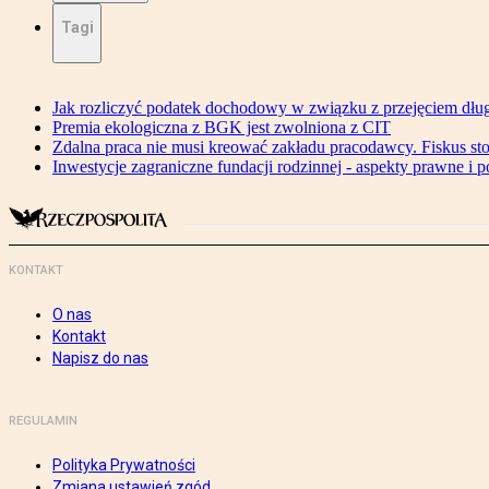
Tagi
Jak rozliczyć podatek dochodowy w związku z przejęciem dłu
Premia ekologiczna z BGK jest zwolniona z CIT
Zdalna praca nie musi kreować zakładu pracodawcy. Fiskus s
Inwestycje zagraniczne fundacji rodzinnej - aspekty prawne i 
KONTAKT
O nas
Kontakt
Napisz do nas
REGULAMIN
Polityka Prywatności
Zmiana ustawień zgód