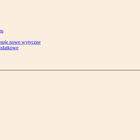
gu
tosuje nowe wytyczne
podatkowe