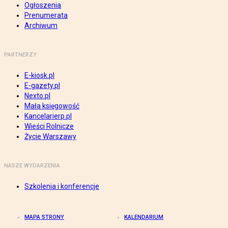
Ogłoszenia
Prenumerata
Archiwum
PARTNERZY
E-kiosk.pl
E-gazety.pl
Nexto.pl
Mała księgowość
Kancelarierp.pl
Wieści Rolnicze
Życie Warszawy
NASZE WYDARZENIA
Szkolenia i konferencje
MAPA STRONY
KALENDARIUM