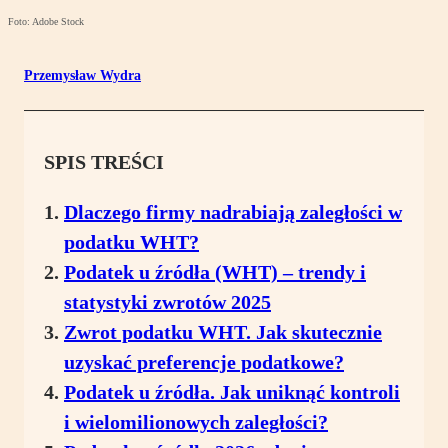
Foto: Adobe Stock
Przemysław Wydra
SPIS TREŚCI
Dlaczego firmy nadrabiają zaległości w
podatku WHT?
Podatek u źródła (WHT) – trendy i
statystyki zwrotów 2025
Zwrot podatku WHT. Jak skutecznie
uzyskać preferencje podatkowe?
Podatek u źródła. Jak uniknąć kontroli
i wielomilionowych zaległości?