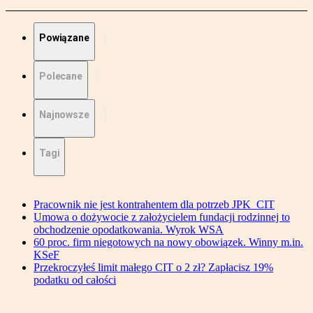
Powiązane
Polecane
Najnowsze
Tagi
Pracownik nie jest kontrahentem dla potrzeb JPK_CIT
Umowa o dożywocie z założycielem fundacji rodzinnej to
obchodzenie opodatkowania. Wyrok WSA
60 proc. firm niegotowych na nowy obowiązek. Winny m.in.
KSeF
Przekroczyłeś limit małego CIT o 2 zł? Zapłacisz 19%
podatku od całości