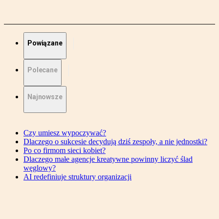
Powiązane
Polecane
Najnowsze
Czy umiesz wypoczywać?
Dlaczego o sukcesie decydują dziś zespoły, a nie jednostki?
Po co firmom sieci kobiet?
Dlaczego małe agencje kreatywne powinny liczyć ślad
węglowy?
AI redefiniuje struktury organizacji