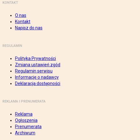
KONTAKT
O nas
Kontakt
Napisz do nas
REGULAMIN
Polityka Prywatności
Zmiana ustawień zgód
Regulamin serwisu
Informacje o nadawcy
Deklaracja dostępności
REKLAMA I PRENUMERATA
Reklama
Ogłoszenia
Prenumerata
Archiwum