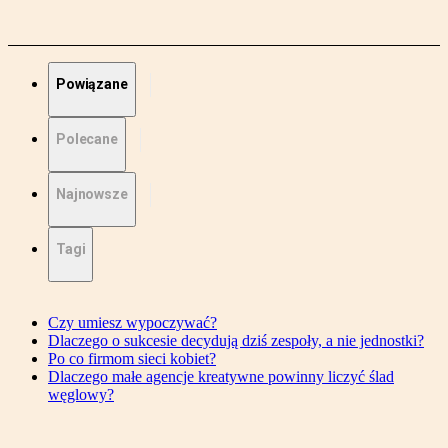
Powiązane
Polecane
Najnowsze
Tagi
Czy umiesz wypoczywać?
Dlaczego o sukcesie decydują dziś zespoły, a nie jednostki?
Po co firmom sieci kobiet?
Dlaczego małe agencje kreatywne powinny liczyć ślad
węglowy?