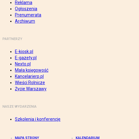
Reklama
Ogłoszenia
Prenumerata
Archiwum
PARTNERZY
E-kiosk.pl
E-gazety.pl
Nexto.pl
Mała księgowość
Kancelarierp.pl
Wieści Rolnicze
Życie Warszawy
NASZE WYDARZENIA
Szkolenia i konferencje
MAPA STRONY
KALENDARIUM