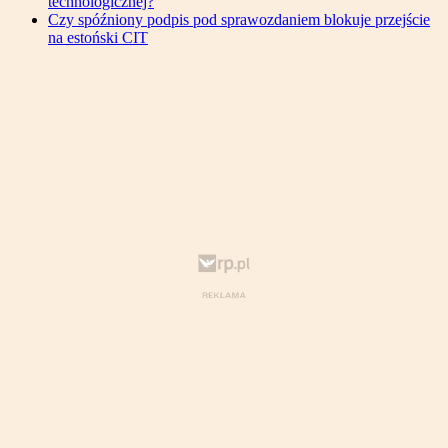
technologicznej?
Czy spóźniony podpis pod sprawozdaniem blokuje przejście
na estoński CIT