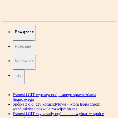
Powiązane
Polecane
Najnowsze
Tagi
Estoński CIT wymaga podpisanego sprawozdania
finansowego
Spółka z o.o. czy komandytowa – która lepiej chroni
wspólników i pozwala rozwijać biznes
Estoński CIT czy zasady ogólne – co wybrać w spółce