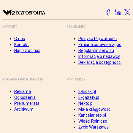
KONTAKT
REGULAMIN
O nas
Polityka Prywatności
Kontakt
Zmiana ustawień zgód
Napisz do nas
Regulamin serwisu
Informacje o nadawcy
Deklaracja dostępności
REKLAMA I PRENUMERATA
PARTNERZY
Reklama
E-kiosk.pl
Ogłoszenia
E-gazety.pl
Prenumerata
Nexto.pl
Archiwum
Mała księgowość
Kancelarierp.pl
Wieści Rolnicze
Życie Warszawy