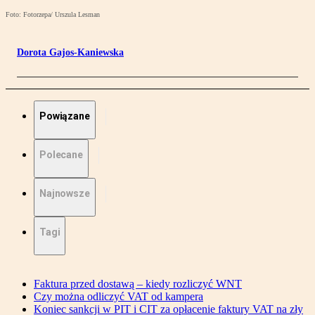
Foto: Fotorzepa/ Urszula Lesman
Dorota Gajos-Kaniewska
Powiązane
Polecane
Najnowsze
Tagi
Faktura przed dostawą – kiedy rozliczyć WNT
Czy można odliczyć VAT od kampera
Koniec sankcji w PIT i CIT za opłacenie faktury VAT na zły