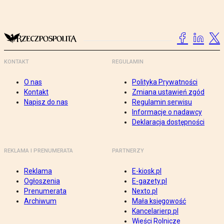
KONTAKT
REGULAMIN
O nas
Polityka Prywatności
Kontakt
Zmiana ustawień zgód
Napisz do nas
Regulamin serwisu
Informacje o nadawcy
Deklaracja dostępności
REKLAMA I PRENUMERATA
PARTNERZY
Reklama
E-kiosk.pl
Ogłoszenia
E-gazety.pl
Prenumerata
Nexto.pl
Archiwum
Mała księgowość
Kancelarierp.pl
Wieści Rolnicze