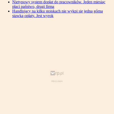
Nietypowy system dopłat do pracowników. Jeden miesiąc
płaci państwo, drugi firma
Handlujący na kilku stoiskach nie wykpi się jedną górną
stawką opłaty. Jest wyrok