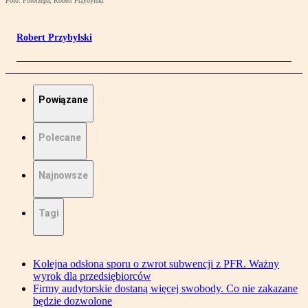
Foto: Fotorzepa, Robert Przybylski
Robert Przybylski
Powiązane
Polecane
Najnowsze
Tagi
Kolejna odsłona sporu o zwrot subwencji z PFR. Ważny
wyrok dla przedsiębiorców
Firmy audytorskie dostaną więcej swobody. Co nie zakazane
będzie dozwolone