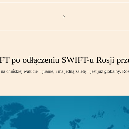
IFT po odłączeniu SWIFT-u Rosji pr
 chińskiej walucie – juanie, i ma jedną zaletę – jest już globalny. Ro