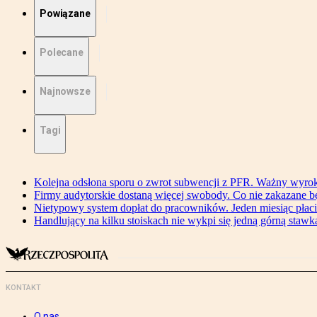
Powiązane
Polecane
Najnowsze
Tagi
Kolejna odsłona sporu o zwrot subwencji z PFR. Ważny wyrok
Firmy audytorskie dostaną więcej swobody. Co nie zakazane 
Nietypowy system dopłat do pracowników. Jeden miesiąc płaci
Handlujący na kilku stoiskach nie wykpi się jedną górną stawką
KONTAKT
O nas