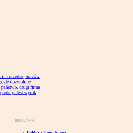
 dla przedsiębiorców
będzie dozwolone
 państwo, drugi firma
 opłaty. Jest wyrok
REGULAMIN
Polityka Prywatności