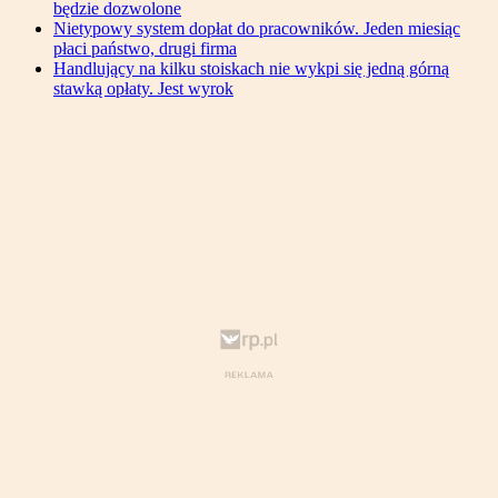
będzie dozwolone
Nietypowy system dopłat do pracowników. Jeden miesiąc
płaci państwo, drugi firma
Handlujący na kilku stoiskach nie wykpi się jedną górną
stawką opłaty. Jest wyrok