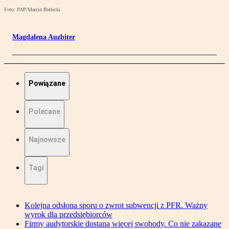
Foto: PAP/Marcin Bielecki
Magdalena Auzbiter
Powiązane
Polecane
Najnowsze
Tagi
Kolejna odsłona sporu o zwrot subwencji z PFR. Ważny
wyrok dla przedsiębiorców
Firmy audytorskie dostaną więcej swobody. Co nie zakazane