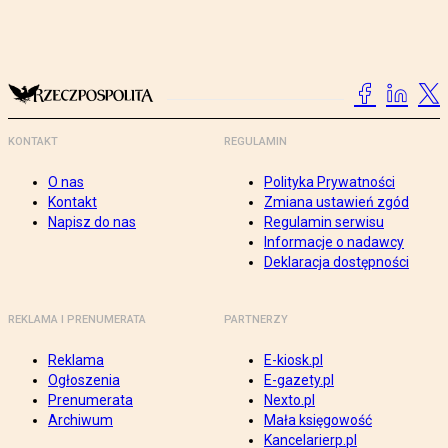
KONTAKT
REGULAMIN
O nas
Polityka Prywatności
Kontakt
Zmiana ustawień zgód
Napisz do nas
Regulamin serwisu
Informacje o nadawcy
Deklaracja dostępności
REKLAMA I PRENUMERATA
PARTNERZY
Reklama
E-kiosk.pl
Ogłoszenia
E-gazety.pl
Prenumerata
Nexto.pl
Archiwum
Mała księgowość
Kancelarierp.pl