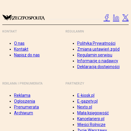
KONTAKT
REGULAMIN
O nas
Polityka Prywatności
Kontakt
Zmiana ustawień zgód
Napisz do nas
Regulamin serwisu
Informacje o nadawcy
Deklaracja dostępności
REKLAMA I PRENUMERATA
PARTNERZY
Reklama
E-kiosk.pl
Ogłoszenia
E-gazety.pl
Prenumerata
Nexto.pl
Archiwum
Mała księgowość
Kancelarierp.pl
Wieści Rolnicze
Życie Warszawy