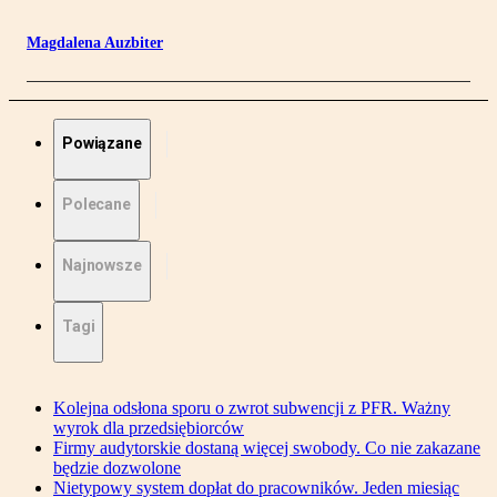
Magdalena Auzbiter
Powiązane
Polecane
Najnowsze
Tagi
Kolejna odsłona sporu o zwrot subwencji z PFR. Ważny
wyrok dla przedsiębiorców
Firmy audytorskie dostaną więcej swobody. Co nie zakazane
będzie dozwolone
Nietypowy system dopłat do pracowników. Jeden miesiąc