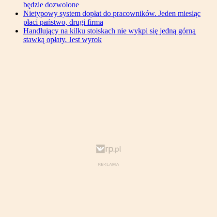
będzie dozwolone
Nietypowy system dopłat do pracowników. Jeden miesiąc
płaci państwo, drugi firma
Handlujący na kilku stoiskach nie wykpi się jedną górną
stawką opłaty. Jest wyrok