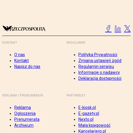
KONTAKT
REGULAMIN
O nas
Polityka Prywatności
Kontakt
Zmiana ustawień zgód
Napisz do nas
Regulamin serwisu
Informacje o nadawcy
Deklaracja dostępności
REKLAMA I PRENUMERATA
PARTNERZY
Reklama
E-kiosk.pl
Ogłoszenia
E-gazety.pl
Prenumerata
Nexto.pl
Archiwum
Mała księgowość
Kancelarierp.pl