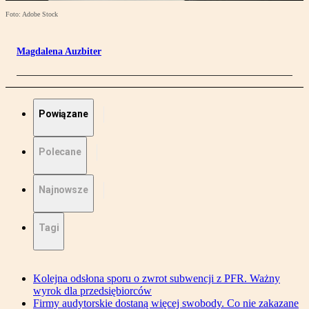
Foto: Adobe Stock
Magdalena Auzbiter
Powiązane
Polecane
Najnowsze
Tagi
Kolejna odsłona sporu o zwrot subwencji z PFR. Ważny
wyrok dla przedsiębiorców
Firmy audytorskie dostaną więcej swobody. Co nie zakazane