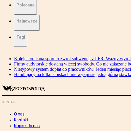
Polecane
Najnowsze
Tagi
Kolejna odsłona sporu o zwrot subwencji z PFR. Ważny wyrok
Firmy audytorskie dostaną więcej swobody. Co nie zakazane 
Nietypowy system dopłat do pracowników. Jeden miesiąc płaci
Handlujący na kilku stoiskach nie wykpi się jedną górną stawką
KONTAKT
O nas
Kontakt
Napisz do nas