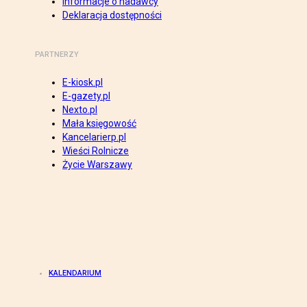
Informacje o nadawcy
Deklaracja dostępności
PARTNERZY
E-kiosk.pl
E-gazety.pl
Nexto.pl
Mała księgowość
Kancelarierp.pl
Wieści Rolnicze
Życie Warszawy
KALENDARIUM