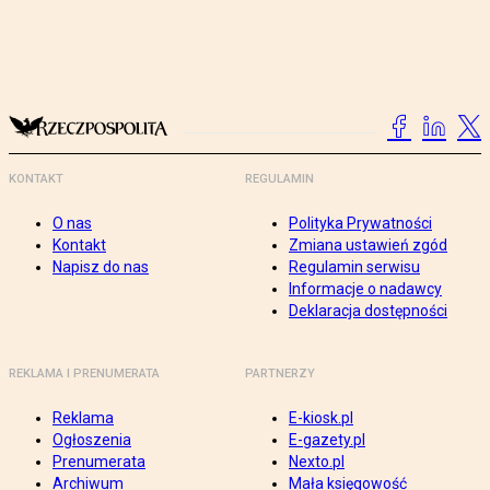
KONTAKT
REGULAMIN
O nas
Polityka Prywatności
Kontakt
Zmiana ustawień zgód
Napisz do nas
Regulamin serwisu
Informacje o nadawcy
Deklaracja dostępności
REKLAMA I PRENUMERATA
PARTNERZY
Reklama
E-kiosk.pl
Ogłoszenia
E-gazety.pl
Prenumerata
Nexto.pl
Archiwum
Mała księgowość