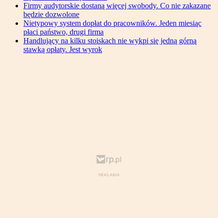
Firmy audytorskie dostaną więcej swobody. Co nie zakazane
będzie dozwolone
Nietypowy system dopłat do pracowników. Jeden miesiąc
płaci państwo, drugi firma
Handlujący na kilku stoiskach nie wykpi się jedną górną
stawką opłaty. Jest wyrok