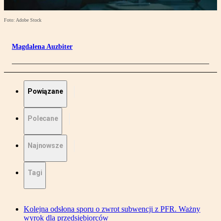
Foto: Adobe Stock
Magdalena Auzbiter
Powiązane
Polecane
Najnowsze
Tagi
Kolejna odsłona sporu o zwrot subwencji z PFR. Ważny
wyrok dla przedsiębiorców