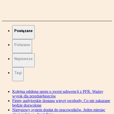
Powiązane
Polecane
Najnowsze
Tagi
Kolejna odsłona sporu o zwrot subwencji z PFR. Ważny
wyrok dla przedsiębiorców
Firmy audytorskie dostaną więcej swobody. Co nie zakazane
będzie dozwolone
Nietypowy system dopłat do pracowników. Jeden miesiąc