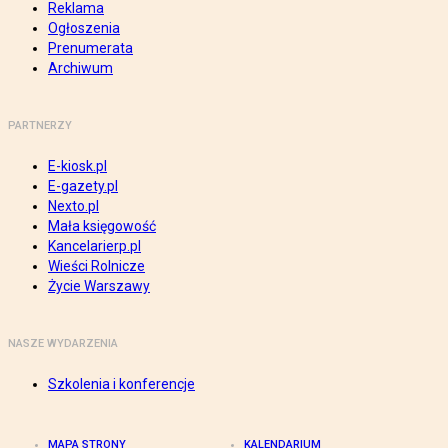
Reklama
Ogłoszenia
Prenumerata
Archiwum
PARTNERZY
E-kiosk.pl
E-gazety.pl
Nexto.pl
Mała księgowość
Kancelarierp.pl
Wieści Rolnicze
Życie Warszawy
NASZE WYDARZENIA
Szkolenia i konferencje
MAPA STRONY
KALENDARIUM