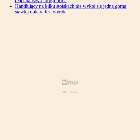
płaci państwo, drugi firma
Handlujący na kilku stoiskach nie wykpi się jedną górną
stawką opłaty. Jest wyrok