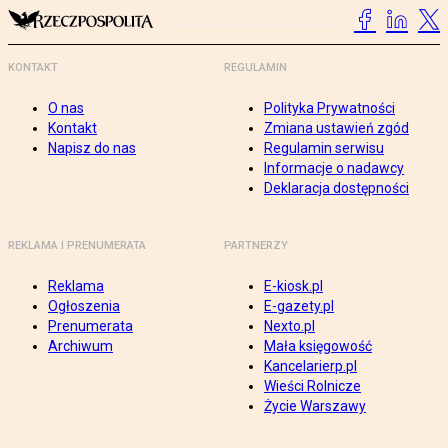
KONTAKT
REGULAMIN
O nas
Polityka Prywatności
Kontakt
Zmiana ustawień zgód
Napisz do nas
Regulamin serwisu
Informacje o nadawcy
Deklaracja dostępności
REKLAMA I PRENUMERATA
PARTNERZY
Reklama
E-kiosk.pl
Ogłoszenia
E-gazety.pl
Prenumerata
Nexto.pl
Archiwum
Mała księgowość
Kancelarierp.pl
Wieści Rolnicze
Życie Warszawy