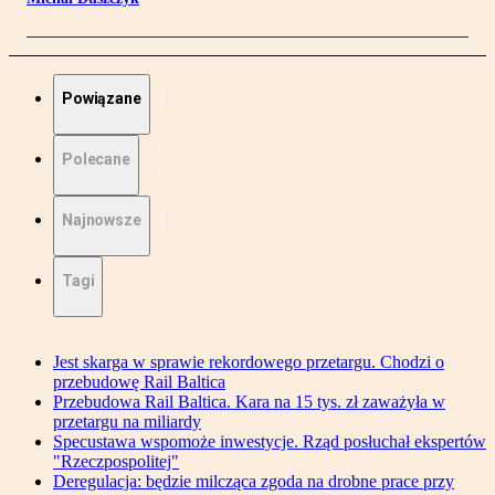
Powiązane
Polecane
Najnowsze
Tagi
Jest skarga w sprawie rekordowego przetargu. Chodzi o
przebudowę Rail Baltica
Przebudowa Rail Baltica. Kara na 15 tys. zł zaważyła w
przetargu na miliardy
Specustawa wspomoże inwestycje. Rząd posłuchał ekspertów
"Rzeczpospolitej"
Deregulacja: będzie milcząca zgoda na drobne prace przy