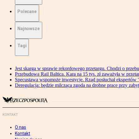
Polecane
Najnowsze
Tagi
Jest skarga w sprawie rekordowego przetargu. Chodzi o przeb
Przebudowa Rail Baltica. Kara na 15 tys. zł zaważyła w przeta
Specustawa wspomoże inwestycje. Rząd posłuchał ekspertów "
Deregulacja: będzie milcząca zgoda na drobne prace przy zaby
KONTAKT
O nas
Kontakt