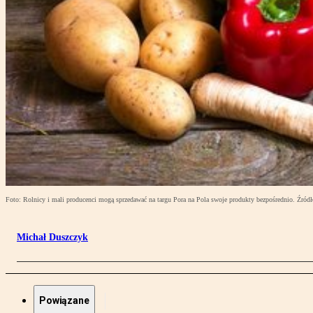
Foto: Rolnicy i mali producenci mogą sprzedawać na targu Pora na Pola swoje produkty bezpośrednio. Źród
Michał Duszczyk
Powiązane