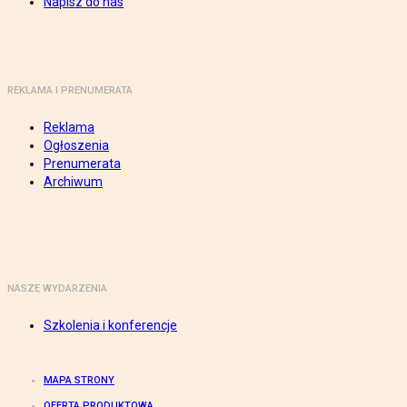
Napisz do nas
REKLAMA I PRENUMERATA
Reklama
Ogłoszenia
Prenumerata
Archiwum
NASZE WYDARZENIA
Szkolenia i konferencje
MAPA STRONY
OFERTA PRODUKTOWA