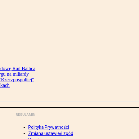
udowę Rail Baltica
rgu na miliardy
Rzeczpospolitej"
tkach
REGULAMIN
Polityka Prywatności
Zmiana ustawień zgód