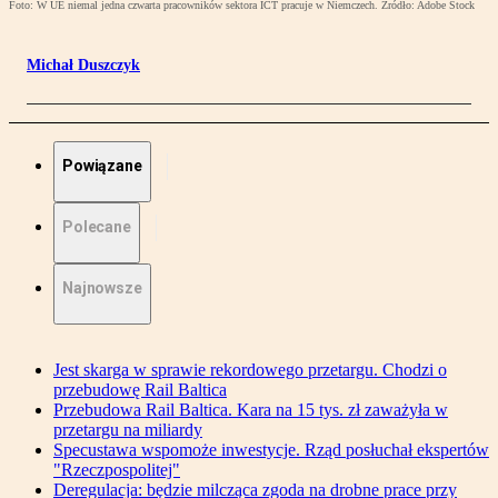
Foto: W UE niemal jedna czwarta pracowników sektora ICT pracuje w Niemczech. Źródło: Adobe Stock
Michał Duszczyk
Powiązane
Polecane
Najnowsze
Jest skarga w sprawie rekordowego przetargu. Chodzi o
przebudowę Rail Baltica
Przebudowa Rail Baltica. Kara na 15 tys. zł zaważyła w
przetargu na miliardy
Specustawa wspomoże inwestycje. Rząd posłuchał ekspertów
"Rzeczpospolitej"
Deregulacja: będzie milcząca zgoda na drobne prace przy