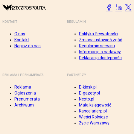
KONTAKT
REGULAMIN
O nas
Polityka Prywatności
Kontakt
Zmiana ustawień zgód
Napisz do nas
Regulamin serwisu
Informacje o nadawcy
Deklaracja dostępności
REKLAMA I PRENUMERATA
PARTNERZY
Reklama
E-kiosk.pl
Ogłoszenia
E-gazety.pl
Prenumerata
Nexto.pl
Archiwum
Mała księgowość
Kancelarierp.pl
Wieści Rolnicze
Życie Warszawy