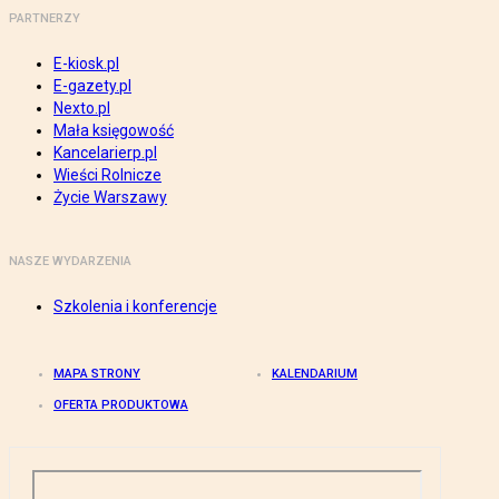
PARTNERZY
E-kiosk.pl
E-gazety.pl
Nexto.pl
Mała księgowość
Kancelarierp.pl
Wieści Rolnicze
Życie Warszawy
NASZE WYDARZENIA
Szkolenia i konferencje
MAPA STRONY
KALENDARIUM
OFERTA PRODUKTOWA