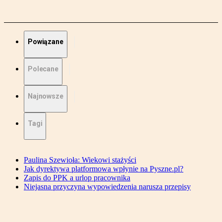
Powiązane
Polecane
Najnowsze
Tagi
Paulina Szewioła: Wiekowi stażyści
Jak dyrektywa platformowa wpłynie na Pyszne.pl?
Zapis do PPK a urlop pracownika
Niejasna przyczyna wypowiedzenia narusza przepisy