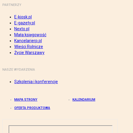
PARTNERZY
E-kiosk.pl
E-gazety.pl
Nexto.pl
Mała księgowość
Kancelarierp.pl
Wieści Rolnicze
Życie Warszawy
NASZE WYDARZENIA
Szkolenia i konferencje
MAPA STRONY
KALENDARIUM
OFERTA PRODUKTOWA