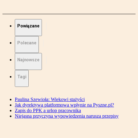
Powiązane
Polecane
Najnowsze
Tagi
Paulina Szewioła: Wiekowi stażyści
Jak dyrektywa platformowa wpłynie na Pyszne.pl?
Zapis do PPK a urlop pracownika
Niejasna przyczyna wypowiedzenia narusza przepisy