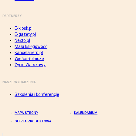
PARTNERZY
E-kiosk.pl
E-gazety.pl
Nexto.pl
Mała księgowość
Kancelarierp.pl
Wieści Rolnicze
Życie Warszawy
NASZE WYDARZENIA
Szkolenia i konferencje
MAPA STRONY
KALENDARIUM
OFERTA PRODUKTOWA