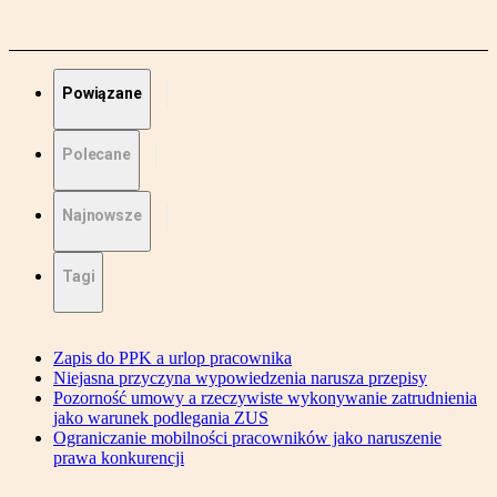
Powiązane
Polecane
Najnowsze
Tagi
Zapis do PPK a urlop pracownika
Niejasna przyczyna wypowiedzenia narusza przepisy
Pozorność umowy a rzeczywiste wykonywanie zatrudnienia
jako warunek podlegania ZUS
Ograniczanie mobilności pracowników jako naruszenie
prawa konkurencji