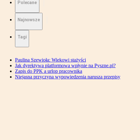
Polecane
Najnowsze
Tagi
Paulina Szewioła: Wiekowi stażyści
Jak dyrektywa platformowa wpłynie na Pyszne.pl?
Zapis do PPK a urlop pracownika
Niejasna przyczyna wypowiedzenia narusza przepisy