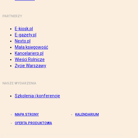
PARTNERZY
E-kiosk.pl
E-gazety.pl
Nexto.pl
Mała księgowość
Kancelarierp.pl
Wieści Rolnicze
Życie Warszawy
NASZE WYDARZENIA
Szkolenia i konferencje
MAPA STRONY
KALENDARIUM
OFERTA PRODUKTOWA