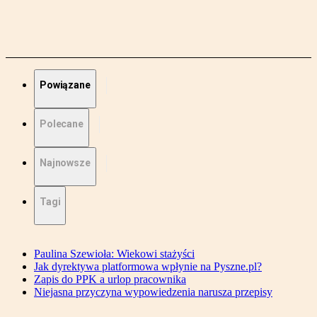
Powiązane
Polecane
Najnowsze
Tagi
Paulina Szewioła: Wiekowi stażyści
Jak dyrektywa platformowa wpłynie na Pyszne.pl?
Zapis do PPK a urlop pracownika
Niejasna przyczyna wypowiedzenia narusza przepisy