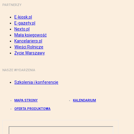
PARTNERZY
E-kiosk.pl
E-gazety.pl
Nexto.pl
Mała księgowość
Kancelarierp.pl
Wieści Rolnicze
Życie Warszawy
NASZE WYDARZENIA
Szkolenia i konferencje
MAPA STRONY
KALENDARIUM
OFERTA PRODUKTOWA