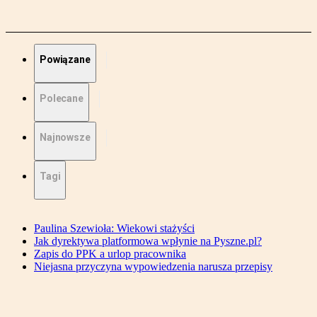
Powiązane
Polecane
Najnowsze
Tagi
Paulina Szewioła: Wiekowi stażyści
Jak dyrektywa platformowa wpłynie na Pyszne.pl?
Zapis do PPK a urlop pracownika
Niejasna przyczyna wypowiedzenia narusza przepisy