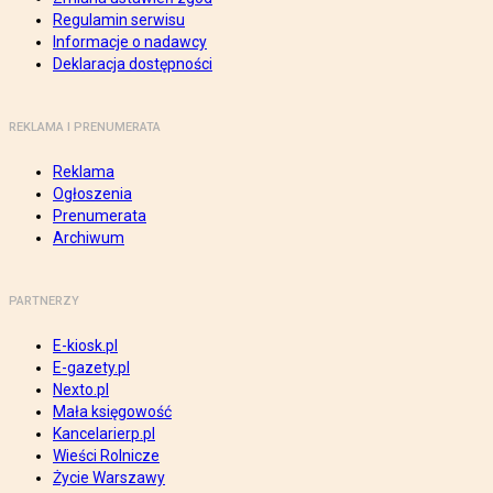
Regulamin serwisu
Informacje o nadawcy
Deklaracja dostępności
REKLAMA I PRENUMERATA
Reklama
Ogłoszenia
Prenumerata
Archiwum
PARTNERZY
E-kiosk.pl
E-gazety.pl
Nexto.pl
Mała księgowość
Kancelarierp.pl
Wieści Rolnicze
Życie Warszawy