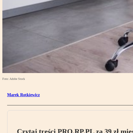
Foto: Adobe Stock
Marek Rotkiewicz
Czytaj treści PRO.RP.PL za 39 zł mies