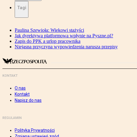
Tagi
Paulina Szewioła: Wiekowi stażyści
Jak dyrektywa platformowa wpłynie na Pyszne.pl?
Zapis do PPK a urlop pracownika
Niejasna przyczyna wypowiedzenia narusza przepisy
KONTAKT
O nas
Kontakt
Napisz do nas
REGULAMIN
Polityka Prywatności
Zmiana ustawień zgód