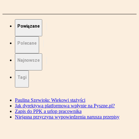
Powiązane
Polecane
Najnowsze
Tagi
Paulina Szewioła: Wiekowi stażyści
Jak dyrektywa platformowa wpłynie na Pyszne.pl?
Zapis do PPK a urlop pracownika
Niejasna przyczyna wypowiedzenia narusza przepisy