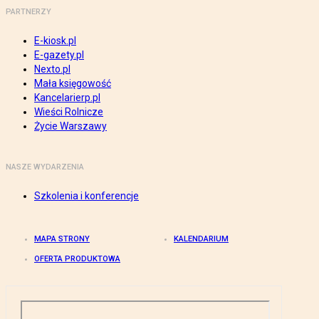
PARTNERZY
E-kiosk.pl
E-gazety.pl
Nexto.pl
Mała księgowość
Kancelarierp.pl
Wieści Rolnicze
Życie Warszawy
NASZE WYDARZENIA
Szkolenia i konferencje
MAPA STRONY
KALENDARIUM
OFERTA PRODUKTOWA