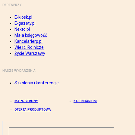
PARTNERZY
E-kiosk.pl
E-gazety.pl
Nexto.pl
Mała księgowość
Kancelarierp.pl
Wieści Rolnicze
Życie Warszawy
NASZE WYDARZENIA
Szkolenia i konferencje
MAPA STRONY
KALENDARIUM
OFERTA PRODUKTOWA