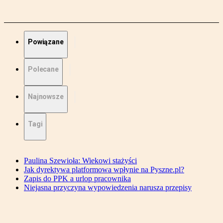
Powiązane
Polecane
Najnowsze
Tagi
Paulina Szewioła: Wiekowi stażyści
Jak dyrektywa platformowa wpłynie na Pyszne.pl?
Zapis do PPK a urlop pracownika
Niejasna przyczyna wypowiedzenia narusza przepisy