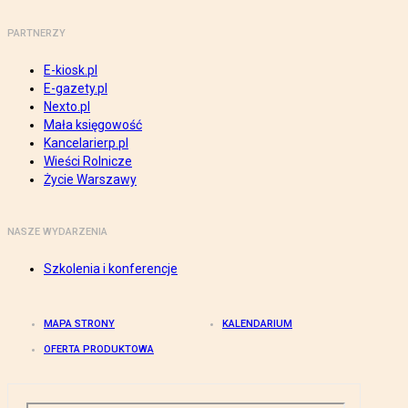
PARTNERZY
E-kiosk.pl
E-gazety.pl
Nexto.pl
Mała księgowość
Kancelarierp.pl
Wieści Rolnicze
Życie Warszawy
NASZE WYDARZENIA
Szkolenia i konferencje
MAPA STRONY
KALENDARIUM
OFERTA PRODUKTOWA