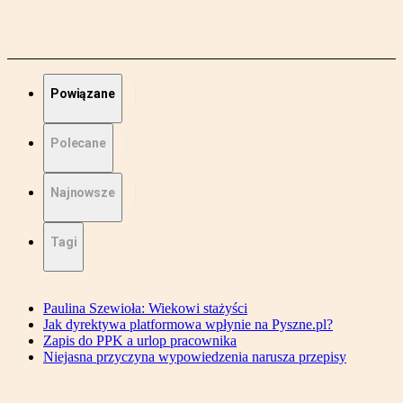
Powiązane
Polecane
Najnowsze
Tagi
Paulina Szewioła: Wiekowi stażyści
Jak dyrektywa platformowa wpłynie na Pyszne.pl?
Zapis do PPK a urlop pracownika
Niejasna przyczyna wypowiedzenia narusza przepisy