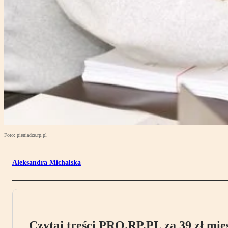
Foto: pieniadze.rp.pl
Aleksandra Michalska
Czytaj treści PRO.RP.PL za 39 zł mies