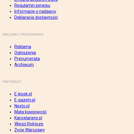
Regulamin serwisu
Informacje o nadawcy
Deklaracja dostępności
REKLAMA I PRENUMERATA
Reklama
Ogłoszenia
Prenumerata
Archiwum
PARTNERZY
E-kiosk.pl
E-gazety.pl
Nexto.pl
Mała księgowość
Kancelarierp.pl
Wieści Rolnicze
Życie Warszawy