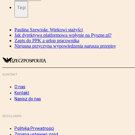
Tagi
Paulina Szewioła: Wiekowi stażyści
Jak dyrektywa platformowa wpłynie na Pyszne.pl?
Zapis do PPK a urlop pracownika
Niejasna przyczyna wypowiedzenia narusza przepisy
KONTAKT
O nas
Kontakt
Napisz do nas
REGULAMIN
Polityka Prywatności
Zmiana ustawień zgód