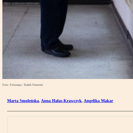
Foto: Fotorzepa / Radek Pasterski
Marta Smoleńska
,
Anna Hałas-Krawczyk
,
Angelika Makar