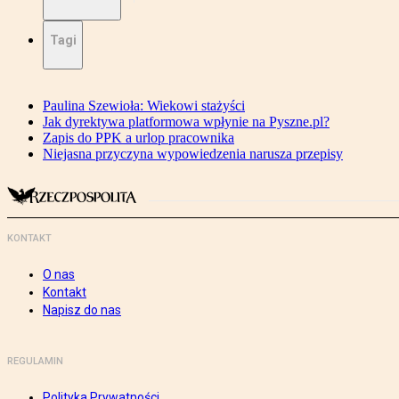
Tagi
Paulina Szewioła: Wiekowi stażyści
Jak dyrektywa platformowa wpłynie na Pyszne.pl?
Zapis do PPK a urlop pracownika
Niejasna przyczyna wypowiedzenia narusza przepisy
KONTAKT
O nas
Kontakt
Napisz do nas
REGULAMIN
Polityka Prywatności