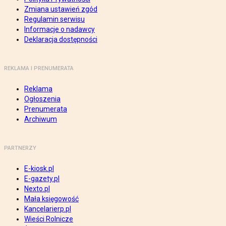
Zmiana ustawień zgód
Regulamin serwisu
Informacje o nadawcy
Deklaracja dostępności
REKLAMA I PRENUMERATA
Reklama
Ogłoszenia
Prenumerata
Archiwum
PARTNERZY
E-kiosk.pl
E-gazety.pl
Nexto.pl
Mała księgowość
Kancelarierp.pl
Wieści Rolnicze