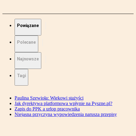
Powiązane
Polecane
Najnowsze
Tagi
Paulina Szewioła: Wiekowi stażyści
Jak dyrektywa platformowa wpłynie na Pyszne.pl?
Zapis do PPK a urlop pracownika
Niejasna przyczyna wypowiedzenia narusza przepisy