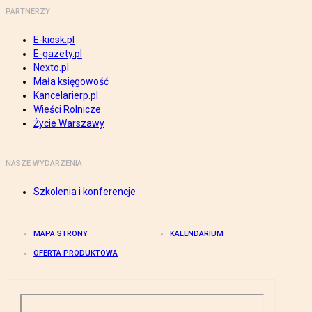
PARTNERZY
E-kiosk.pl
E-gazety.pl
Nexto.pl
Mała księgowość
Kancelarierp.pl
Wieści Rolnicze
Życie Warszawy
NASZE WYDARZENIA
Szkolenia i konferencje
MAPA STRONY
KALENDARIUM
OFERTA PRODUKTOWA