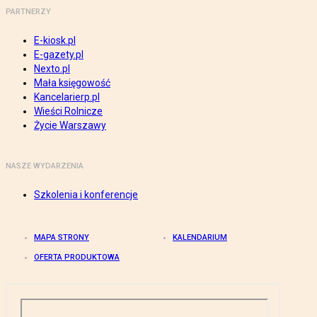
PARTNERZY
E-kiosk.pl
E-gazety.pl
Nexto.pl
Mała księgowość
Kancelarierp.pl
Wieści Rolnicze
Życie Warszawy
NASZE WYDARZENIA
Szkolenia i konferencje
MAPA STRONY
KALENDARIUM
OFERTA PRODUKTOWA