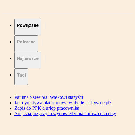
Powiązane
Polecane
Najnowsze
Tagi
Paulina Szewioła: Wiekowi stażyści
Jak dyrektywa platformowa wpłynie na Pyszne.pl?
Zapis do PPK a urlop pracownika
Niejasna przyczyna wypowiedzenia narusza przepisy