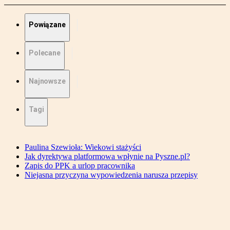
Powiązane
Polecane
Najnowsze
Tagi
Paulina Szewioła: Wiekowi stażyści
Jak dyrektywa platformowa wpłynie na Pyszne.pl?
Zapis do PPK a urlop pracownika
Niejasna przyczyna wypowiedzenia narusza przepisy