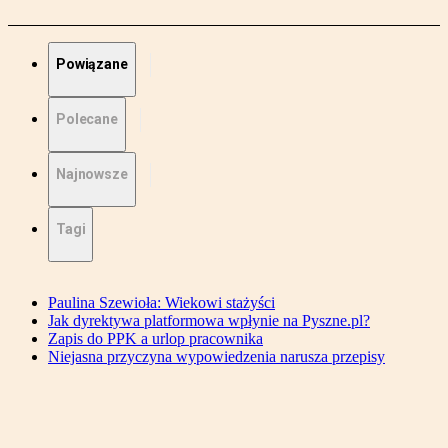
Powiązane
Polecane
Najnowsze
Tagi
Paulina Szewioła: Wiekowi stażyści
Jak dyrektywa platformowa wpłynie na Pyszne.pl?
Zapis do PPK a urlop pracownika
Niejasna przyczyna wypowiedzenia narusza przepisy