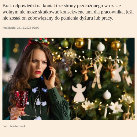
Brak odpowiedzi na kontakt ze strony przełożonego w czasie
wolnym nie może skutkować konsekwencjami dla pracownika, jeśli
nie został on zobowiązany do pełnienia dyżuru lub pracy.
Publikacja:
28.12.2023 02:00
Foto: Adobe Stock