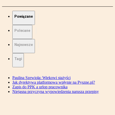
Powiązane
Polecane
Najnowsze
Tagi
Paulina Szewioła: Wiekowi stażyści
Jak dyrektywa platformowa wpłynie na Pyszne.pl?
Zapis do PPK a urlop pracownika
Niejasna przyczyna wypowiedzenia narusza przepisy