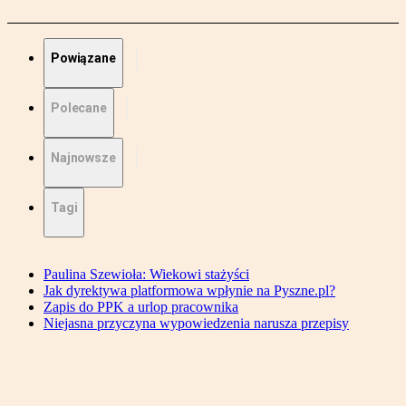
Powiązane
Polecane
Najnowsze
Tagi
Paulina Szewioła: Wiekowi stażyści
Jak dyrektywa platformowa wpłynie na Pyszne.pl?
Zapis do PPK a urlop pracownika
Niejasna przyczyna wypowiedzenia narusza przepisy