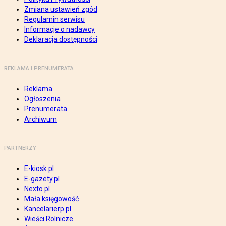
Zmiana ustawień zgód
Regulamin serwisu
Informacje o nadawcy
Deklaracja dostępności
REKLAMA I PRENUMERATA
Reklama
Ogłoszenia
Prenumerata
Archiwum
PARTNERZY
E-kiosk.pl
E-gazety.pl
Nexto.pl
Mała księgowość
Kancelarierp.pl
Wieści Rolnicze