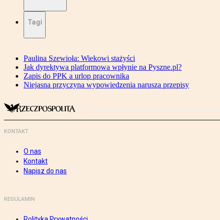
Tagi
Paulina Szewioła: Wiekowi stażyści
Jak dyrektywa platformowa wpłynie na Pyszne.pl?
Zapis do PPK a urlop pracownika
Niejasna przyczyna wypowiedzenia narusza przepisy
KONTAKT
O nas
Kontakt
Napisz do nas
REGULAMIN
Polityka Prywatności