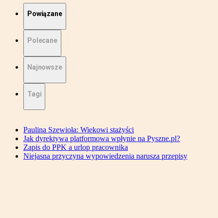
Powiązane
Polecane
Najnowsze
Tagi
Paulina Szewioła: Wiekowi stażyści
Jak dyrektywa platformowa wpłynie na Pyszne.pl?
Zapis do PPK a urlop pracownika
Niejasna przyczyna wypowiedzenia narusza przepisy