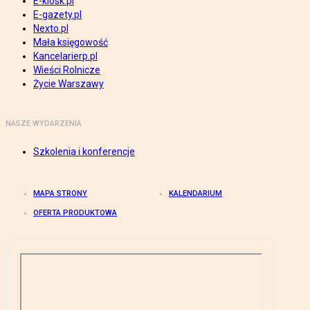
E-kiosk.pl
E-gazety.pl
Nexto.pl
Mała księgowość
Kancelarierp.pl
Wieści Rolnicze
Życie Warszawy
NASZE WYDARZENIA
Szkolenia i konferencje
MAPA STRONY
KALENDARIUM
OFERTA PRODUKTOWA