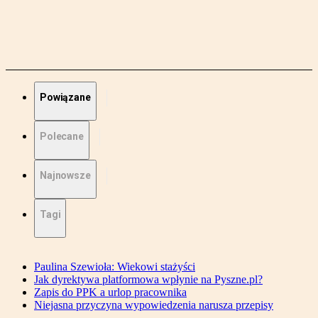
Powiązane
Polecane
Najnowsze
Tagi
Paulina Szewioła: Wiekowi stażyści
Jak dyrektywa platformowa wpłynie na Pyszne.pl?
Zapis do PPK a urlop pracownika
Niejasna przyczyna wypowiedzenia narusza przepisy