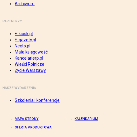
Archiwum
PARTNERZY
E-kiosk.pl
E-gazety.pl
Nexto.pl
Mała księgowość
Kancelarierp.pl
Wieści Rolnicze
Życie Warszawy
NASZE WYDARZENIA
Szkolenia i konferencje
MAPA STRONY
KALENDARIUM
OFERTA PRODUKTOWA