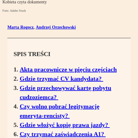
Kobieta czyta dokumenty
Foto: Adobe Stock
Marta Rogocz
,
Andrzej Orzechowski
SPIS TREŚCI
Akta pracownicze w pięciu częściach
Gdzie trzymać CV kandydata?
Gdzie przechowywać kartę pobytu
cudzoziemca?
Czy wolno pobrać legitymację
emeryta-rencisty?
Gdzie włożyć kopię prawa jazdy?
Czy trzymać zaświadczenia A1?