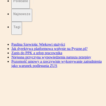
Polecane
Najnowsze
Tagi
Paulina Szewioła: Wiekowi stażyści
Jak dyrektywa platformowa wpłynie na Pyszne.pl?
Zapis do PPK a urlop pracownika
Niejasna przyczyna wypowiedzenia narusza przepisy
Pozorność umowy a rzeczywiste wykonywanie zatrudnienia
jako warunek podlegania ZUS