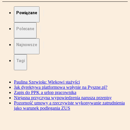
Powiązane
Polecane
Najnowsze
Tagi
Paulina Szewioła: Wiekowi stażyści
Jak dyrektywa platformowa wpłynie na Pyszne.pl?
Zapis do PPK a urlop pracownika
Niejasna przyczyna wypowiedzenia narusza przepisy
Pozorność umowy a rzeczywiste wykonywanie zatrudnienia
jako warunek podlegania ZUS