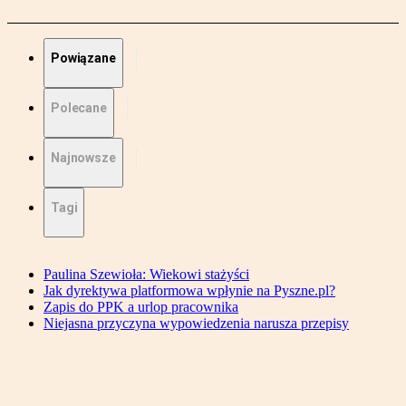
Powiązane
Polecane
Najnowsze
Tagi
Paulina Szewioła: Wiekowi stażyści
Jak dyrektywa platformowa wpłynie na Pyszne.pl?
Zapis do PPK a urlop pracownika
Niejasna przyczyna wypowiedzenia narusza przepisy