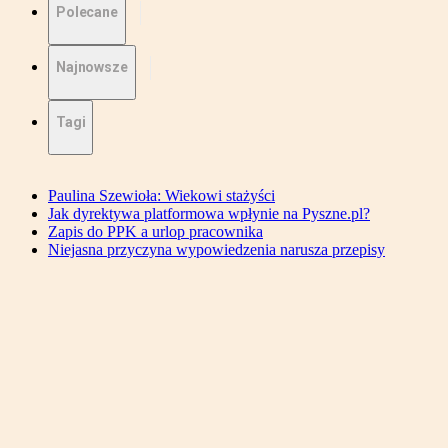
Polecane
Najnowsze
Tagi
Paulina Szewioła: Wiekowi stażyści
Jak dyrektywa platformowa wpłynie na Pyszne.pl?
Zapis do PPK a urlop pracownika
Niejasna przyczyna wypowiedzenia narusza przepisy