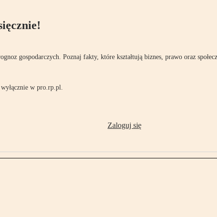
ięcznie!
rognoz gospodarczych. Poznaj fakty, które kształtują biznes, prawo oraz społec
wyłącznie w pro.rp.pl.
Zaloguj się