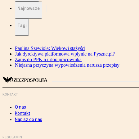
Najnowsze
Tagi
Paulina Szewioła: Wiekowi stażyści
Jak dyrektywa platformowa wpłynie na Pyszne.pl?
Zapis do PPK a urlop pracownika
Niejasna przyczyna wypowiedzenia narusza przepisy
KONTAKT
O nas
Kontakt
Napisz do nas
REGULAMIN