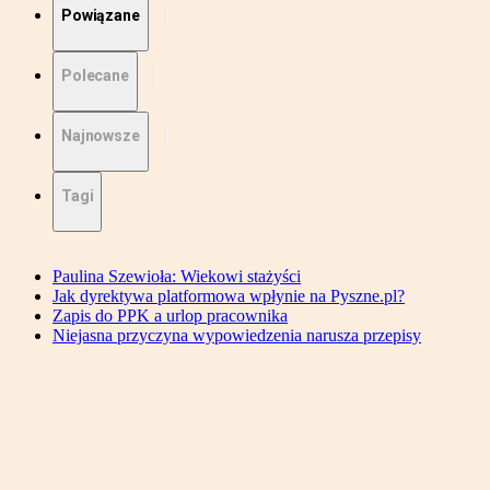
Powiązane
Polecane
Najnowsze
Tagi
Paulina Szewioła: Wiekowi stażyści
Jak dyrektywa platformowa wpłynie na Pyszne.pl?
Zapis do PPK a urlop pracownika
Niejasna przyczyna wypowiedzenia narusza przepisy