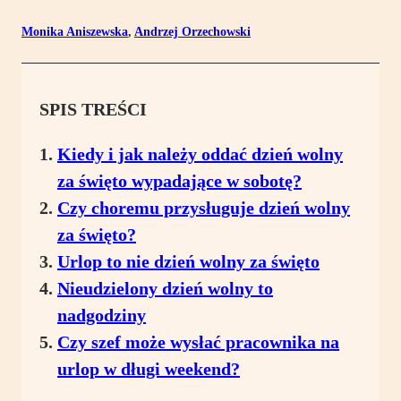
Monika Aniszewska
,
Andrzej Orzechowski
SPIS TREŚCI
Kiedy i jak należy oddać dzień wolny
za święto wypadające w sobotę?
Czy choremu przysługuje dzień wolny
za święto?
Urlop to nie dzień wolny za święto
Nieudzielony dzień wolny to
nadgodziny
Czy szef może wysłać pracownika na
urlop w długi weekend?