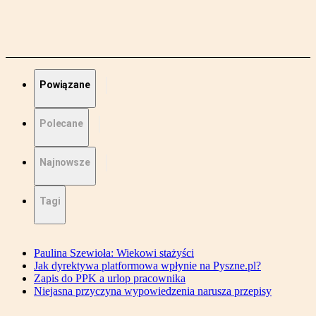
Powiązane
Polecane
Najnowsze
Tagi
Paulina Szewioła: Wiekowi stażyści
Jak dyrektywa platformowa wpłynie na Pyszne.pl?
Zapis do PPK a urlop pracownika
Niejasna przyczyna wypowiedzenia narusza przepisy