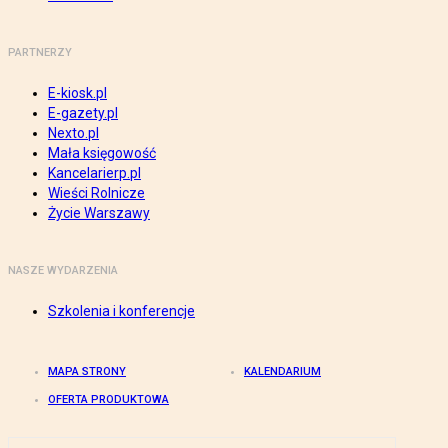
PARTNERZY
E-kiosk.pl
E-gazety.pl
Nexto.pl
Mała księgowość
Kancelarierp.pl
Wieści Rolnicze
Życie Warszawy
NASZE WYDARZENIA
Szkolenia i konferencje
MAPA STRONY
KALENDARIUM
OFERTA PRODUKTOWA