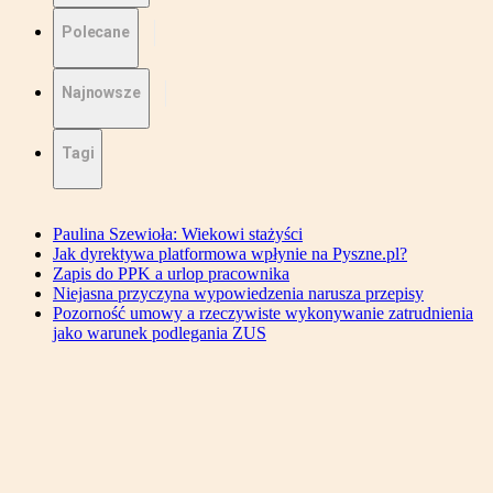
Polecane
Najnowsze
Tagi
Paulina Szewioła: Wiekowi stażyści
Jak dyrektywa platformowa wpłynie na Pyszne.pl?
Zapis do PPK a urlop pracownika
Niejasna przyczyna wypowiedzenia narusza przepisy
Pozorność umowy a rzeczywiste wykonywanie zatrudnienia
jako warunek podlegania ZUS