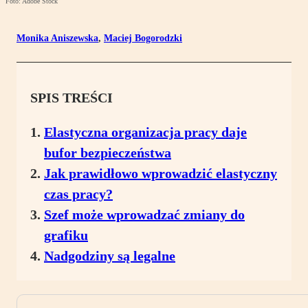
Foto: Adobe Stock
Monika Aniszewska
,
Maciej Bogorodzki
SPIS TREŚCI
Elastyczna organizacja pracy daje
bufor bezpieczeństwa
Jak prawidłowo wprowadzić elastyczny
czas pracy?
Szef może wprowadzać zmiany do
grafiku
Nadgodziny są legalne